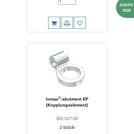
DGKFO
2026
®
tomas
-abutment EP
(Kopplungselement)
302-027-00
2 Stück