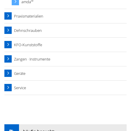
®
amda
Praxismaterialien
Dehnschrauben
KFO-Kunststoffe
Zangen · Instrumente
Geräte
Service