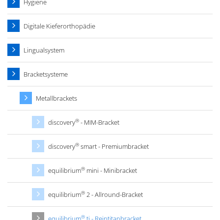
Hygiene
Digitale Kieferorthopädie
Lingualsystem
Bracketsysteme
Metallbrackets
®
discovery
- MIM-Bracket
®
discovery
smart - Premiumbracket
®
equilibrium
mini - Minibracket
®
equilibrium
2 - Allround-Bracket
®
equilibrium
ti - Reintitanbracket