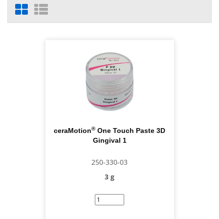
®
ceraMotion
One Touch Paste 3D
Gingival 1
250-330-03
3 g