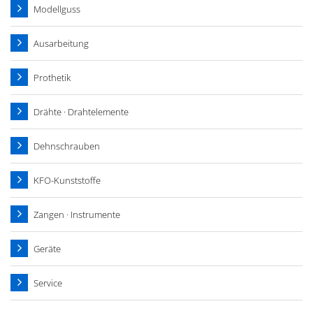
Modellguss
Ausarbeitung
Prothetik
Drähte · Drahtelemente
Dehnschrauben
KFO-Kunststoffe
Zangen · Instrumente
Geräte
Service