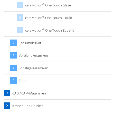
®
ceraMotion
One Touch Glaze
®
ceraMotion
One Touch Liquid
®
ceraMotion
One Touch Zubehör
Lithiumdisilikat
Verblendkeramiken
Sonstige Keramiken
Zubehör
CAD / CAM-Materialien
Kronen und Brücken