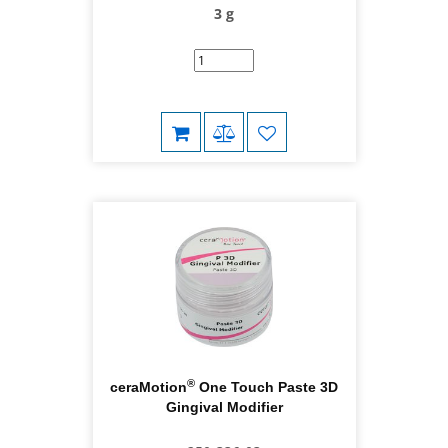
3 g
®
ceraMotion
One Touch Paste 3D
Gingival Modifier