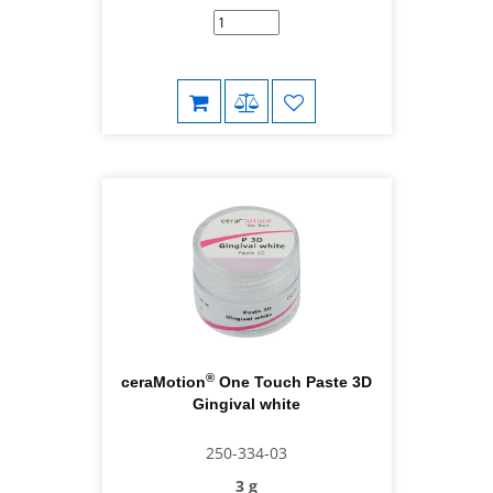
®
ceraMotion
One Touch Paste 3D
Gingival white
250-334-03
3 g