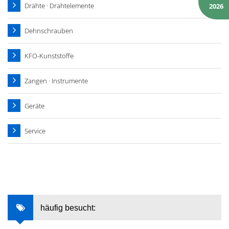
Drähte · Drahtelemente
2026
Dehnschrauben
KFO-Kunststoffe
Zangen · Instrumente
Geräte
Service
häufig besucht: