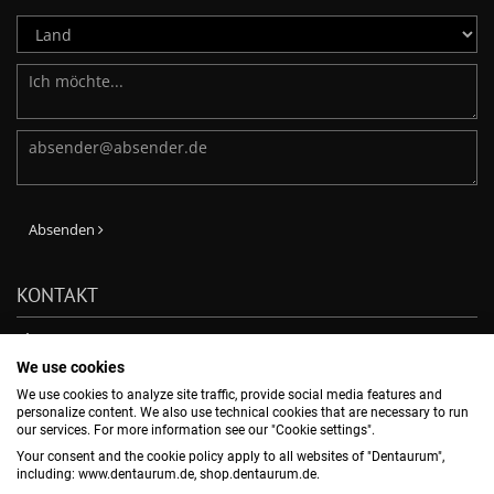
Absenden
KONTAKT
Phone: +49-7231-803-210
E-Mail:
verkauf@dentaurum.de
We use cookies
DENTAURUM GmbH & Co. KG
We use cookies to analyze site traffic, provide social media features and
Turnstr. 31, 75228 Ispringen, -
personalize content. We also use technical cookies that are necessary to run
our services. For more information see our "Cookie settings".
Your consent and the cookie policy apply to all websites of "Dentaurum",
NEWSLETTER ABBONNIEREN
including: www.dentaurum.de, shop.dentaurum.de.