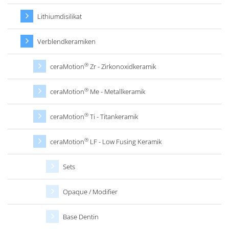
Lithiumdisilikat
Verblendkeramiken
®
ceraMotion
Zr - Zirkonoxidkeramik
®
ceraMotion
Me - Metallkeramik
®
ceraMotion
Ti - Titankeramik
®
ceraMotion
LF - Low Fusing Keramik
Sets
Opaque / Modifier
Base Dentin