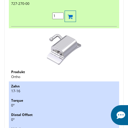
727-270-00
Ortho
17-16
0°
0°