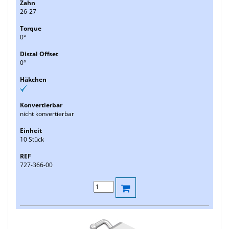
26-27
0°
0°
nicht konvertierbar
10 Stück
727-366-00