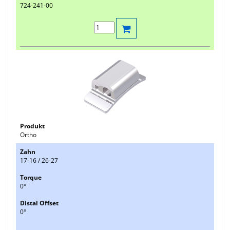
724-241-00
Ortho
17-16 / 26-27
0°
0°