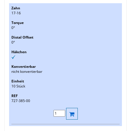
17-16
0°
0°
nicht konvertierbar
10 Stück
727-385-00