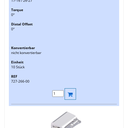
17-16 / 26-27
0°
0°
nicht konvertierbar
10 Stück
727-266-00