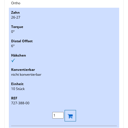
Ortho
26-27
0°
6°
nicht konvertierbar
10 Stück
727-388-00