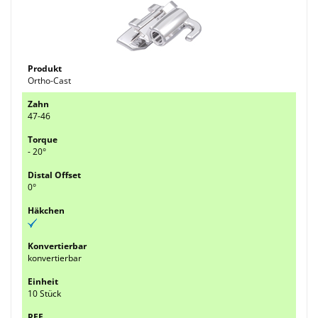
Ortho-Cast
47-46
- 20°
0°
konvertierbar
10 Stück