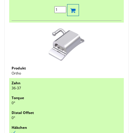
Ortho
36-37
0°
0°