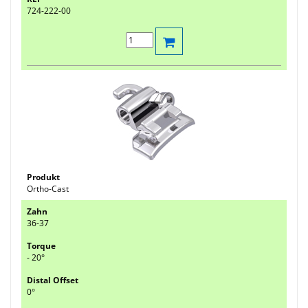
724-222-00
Ortho-Cast
36-37
- 20°
0°