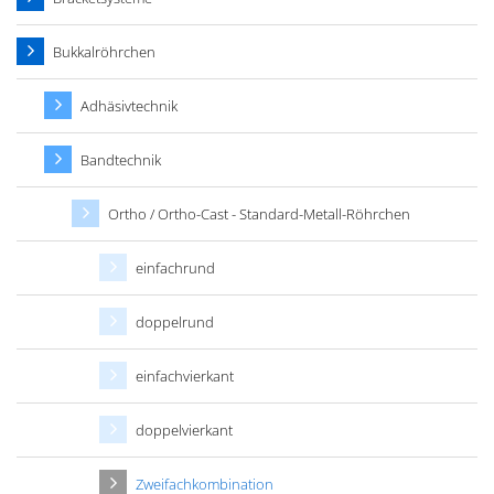
Bukkalröhrchen
Adhäsivtechnik
Bandtechnik
Ortho / Ortho-Cast - Standard-Metall-Röhrchen
einfachrund
doppelrund
einfachvierkant
doppelvierkant
Zweifachkombination