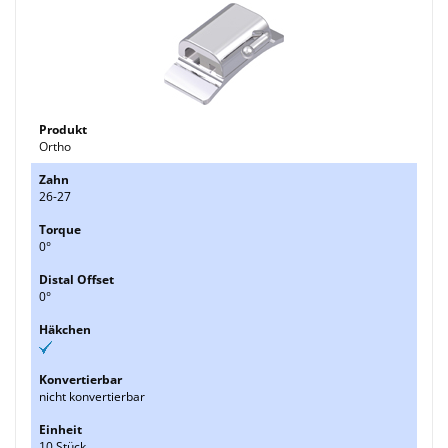
Ortho
26-27
0°
0°
nicht konvertierbar
10 Stück