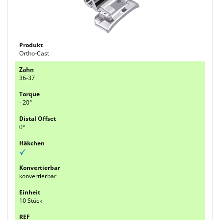
Ortho-Cast
36-37
- 20°
0°
konvertierbar
10 Stück