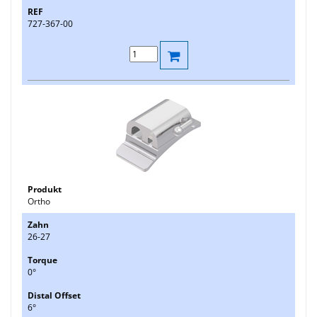
727-367-00
Ortho
26-27
0°
6°