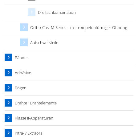
Dreifachkombination
Ortho-Cast M-Series – mit trompetenförmiger Öffnung
Aufschweißteile
Bänder
Adhäsive
Bögen
Drähte · Drahtelemente
Klasse II-Apparaturen
Intra- / Extraoral