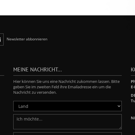
Newsletter abbonnieren
MEINE NACHRICHT...
K
Hier können Sie uns eine Nachricht zukommen lassen. Bitte
Ph
geben Sie im zweiten Feld ihre Emailadresse ein um die
E-
Nachricht zu versenden.
D
Tu
N