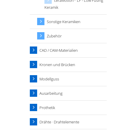
ceraMotion
LF - Low Fusing
Keramik
Sonstige Keramiken
Zubehör
CAD / CAM-Materialien
Kronen und Brücken
Modellguss
Ausarbeitung
Prothetik
Drähte · Drahtelemente