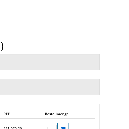
)
REF
Bestellmenge
251-070-20