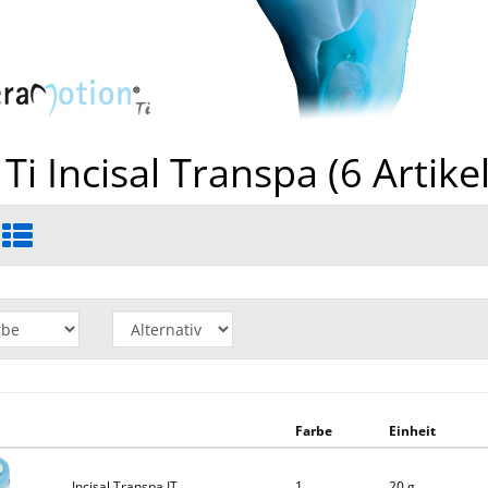
Ti Incisal Transpa (
6
Artikel
Farbe
Einheit
Incisal Transpa IT
1
20 g