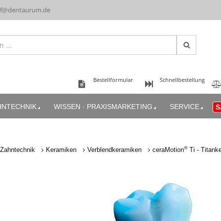
uf@dentaurum.de
Bestellformular
Schnellbestellung
HNTECHNIK
WISSEN · PRAXISMARKETING
SERVICE
S
®
Zahntechnik
Keramiken
Verblendkeramiken
ceraMotion
Ti - Titank