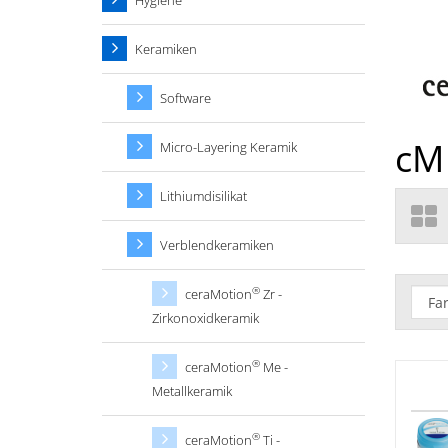
Hygiene
Keramiken
Software
cM 
Micro-Layering Keramik
Lithiumdisilikat
Verblendkeramiken
®
ceraMotion
Zr -
Zirkonoxidkeramik
®
ceraMotion
Me -
Metallkeramik
®
ceraMotion
Ti -