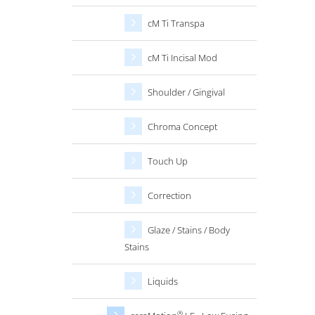
cM Ti Transpa
cM Ti Incisal Mod
Shoulder / Gingival
Chroma Concept
Touch Up
Correction
Glaze / Stains / Body
Stains
Liquids
®