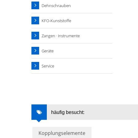
Dehnschrauben
KFO-Kunststoffe
Zangen · Instrumente
Geräte
Service
häufig besucht:
Kopplungselemente