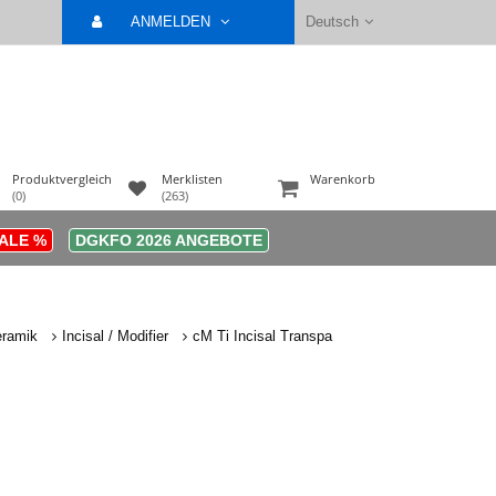
ANMELDEN
Deutsch
Produktvergleich
Merklisten
Warenkorb
(0)
(263)
ALE %
DGKFO 2026 ANGEBOTE
eramik
Incisal / Modifier
cM Ti Incisal Transpa