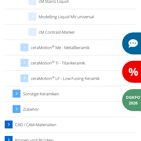
cM Stains Liquid
Modelling Liquid MV universal
cM Contrast-Marker
®
ceraMotion
Me - Metallkeramik
®
ceraMotion
Ti - Titankeramik
%
®
ceraMotion
LF - Low Fusing Keramik
Sonstige Keramiken
DGKFO
2026
Zubehör
CAD / CAM-Materialien
Kronen und Brücken