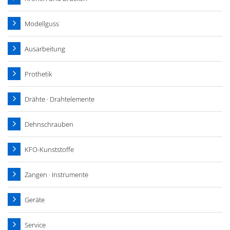
Modellguss
Ausarbeitung
Prothetik
Drähte · Drahtelemente
Dehnschrauben
KFO-Kunststoffe
Zangen · Instrumente
Geräte
Service