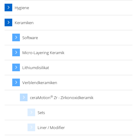
Hygiene
Keramiken
Software
Micro-Layering Keramik
Lithiumdisilikat
Verblendkeramiken
®
ceraMotion
Zr - Zirkonoxidkeramik
Sets
Liner / Modifier