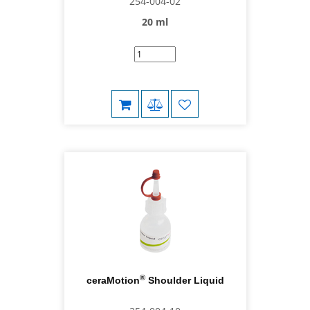
254-004-02
20 ml
®
ceraMotion
Shoulder Liquid