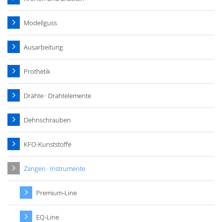
Modellguss
Ausarbeitung
Prothetik
Drähte · Drahtelemente
Dehnschrauben
KFO-Kunststoffe
Zangen · Instrumente
Premium-Line
EQ-Line