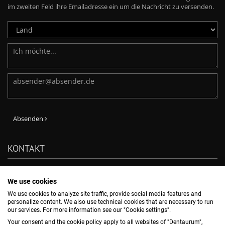
im zweiten Feld ihre Emailadresse ein um die Nachricht zu versenden.
Absenden
KONTAKT
Phone: +49-7231-803-210
E-Mail:
verkauf@dentaurum.de
We use cookies
DENTAURUM GmbH & Co. KG
We use cookies to analyze site traffic, provide social media features and
Turnstr. 31, 75228 Ispringen, -
personalize content. We also use technical cookies that are necessary to run
our services. For more information see our "Cookie settings".
Your consent and the cookie policy apply to all websites of "Dentaurum",