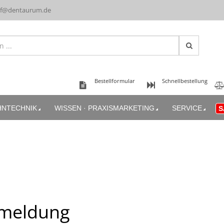
uf@dentaurum.de
Bestellformular
Schnellbestellung
HNTECHNIK
WISSEN · PRAXISMARKETING
SERVICE
S
meldung